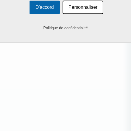
D'accord
Personnaliser
Politique de confidentialité