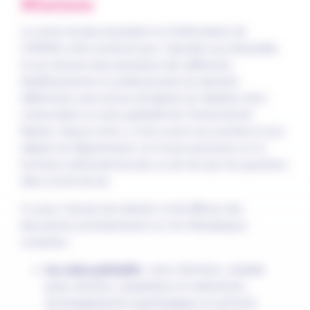
Missions
Le centre de documentation et d’information de
COMPAS a été constitué pour répondre aux demandes
et aux besoins documentaires des adhérents
(établissements et professionnels du domicile
adhérents), ainsi qu’aux étudiants du Diplôme inter-
universitaire en soins palliatifs de l’Université de
Nantes. Depuis 2016, il s’est ouvert aux proches et aux
aidants du département, et à toute personne sur le
territoire intéressée de près ou de loin par les questions
liées à la fin de vie.
Il a pour mission de collecter et de diffuser des
documents prioritairement sur les thématiques
suivantes :
les soins palliatifs
: soins infirmiers, maladie
grave, douleur, symptômes et traitements,
accompagnement psychologique et spirituel,