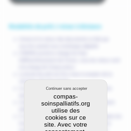
Modalités de prêt / retour à distance
L’envoi et le retour des documents se fait par
courrier postal sous enveloppe adaptée
COMPAS prend en charge les frais
d’affranchissement de l’envoi ; ceux du retour sont
à la charge de l’emprunteur
La durée de prêt est d’un mois à compter de la
réception des documents
Les revues ne sont empruntables que six mois
Continuer sans accepter
après leur parution
compas-
L’emprunteur s’engage à racheter un document
soinspalliatifs.org
abîmé ou perdu
utilise des
Il reste possible de profiter des formations dans les
cookies sur ce
locaux de COMPAS ou des rencontres avec les
site. Avec votre
membres de l’équipe pour leur remettre des