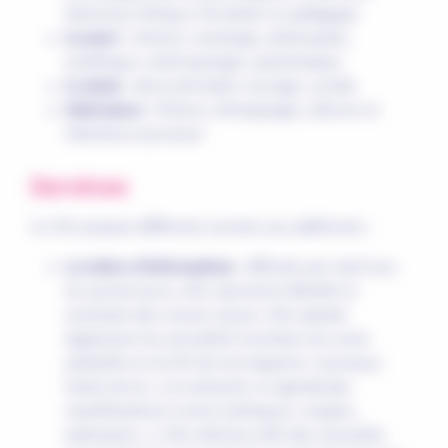
dimension éthique, formation et pédagogie
la mort
: histoire, sociologie, philosophie,
esthétique, anthropologie, psychanalyse
le deuil
: deuil périnatal, veuvage, suicide
littérature
: fictions, témoignages, albums et
littérature jeunesse
Services
Le CDI propose différents services aux adhérents :
La lettre d’information
: diffusée par mail tous
les quinze jours, elle reprend et détaille le
sommaire des revues reçues. Elle signale
également les actualités touchant aux soins
palliatifs et à la fin de vie (rapports, nouveaux
textes de loi…) et présente un agenda des
manifestations à venir (colloques, congrès,
webinaires…). Elle informe enfin des nouvelles