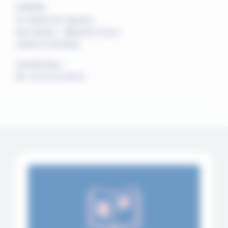
COMPAS
10 chemin du Vigneau
Parc Solaris – Bâtiment Cyrus
44800 St Herblain
Coordonnées :
Tél : 02.40.16.58.54