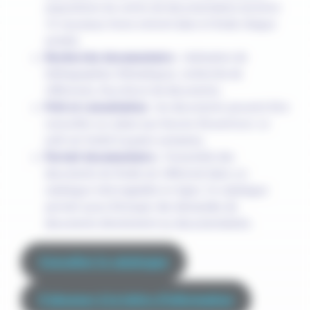
acquisitions du centre de documentation (environ
70 nouveaux livres entrent dans le fonds chaque
année).
Recherche documentaire
: réalisation de
bibliographies thématiques, recherche de
références, fourniture de documents.
Prêt et consultation
: les documents peuvent être
consultés sur place aux heures d’ouverture. Le
prêt est limité à quatre semaines.
Portail documentaire :
l’ensemble des
documents du fonds est référencé dans un
catalogue interrogeable en ligne. Ce catalogue
permet aussi d’envoyer des demandes de
documents directement au documentaliste.
Consulter le catalogue
S’abonner à la lettre d’information