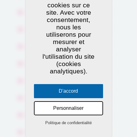
cookies sur ce
site. Avec votre
septembre 2024
consentement,
nous les
août 2024
utiliserons pour
mesurer et
juillet 2024
analyser
l'utilisation du site
(cookies
juin 2024
analytiques).
avril 2024
D'accord
mars 2024
Personnaliser
février 2024
Politique de confidentialité
janvier 2024