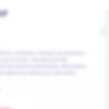
AP
nde du « handicap ». Pourtant, les personnes «
 que les autres : elles éprouvent des
nt des questions existentielles, elles doutent,
t sont pétries des mêmes peurs, des mêmes
.