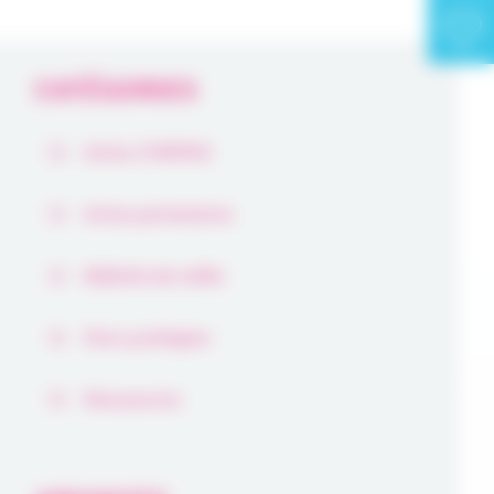
CATÉGORIES
Actus COMPAS
Actus partenaires
Bulletin de veille
Docs pratiques
Ressources