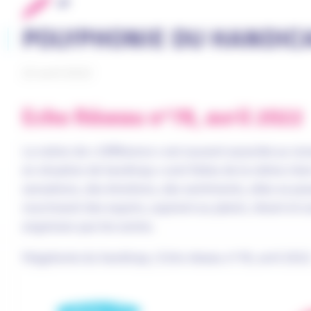
POLYPHONIE DU HANDIC
22 avril 2022
Echo Réseau n°78, avril 2022
La notion de « Différence » est souvent associée au mo
en situation de handicap » sont faites de la même chair
sensations, des émotions, des sentiments, elles se pose
nourrissent des espoirs, aspirent au plaisir, rêvent e
angoisses que les autres.
Polyphonie du handicap / Echo réseau n°78, avril 2022