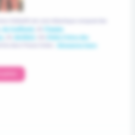
oins Palliatifs de Loire Atlantique composé des
,
du Confluent
, de
l’Equipe
es
, de
JALMALV
, des
Petits Frères des
ticle dans Presse Océan.
Découvrez leurs
tualités