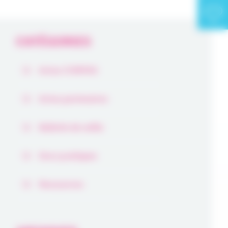
CATÉGORIES
Actus COMPAS
Actus partenaires
Bulletin de veille
Docs pratiques
Ressources