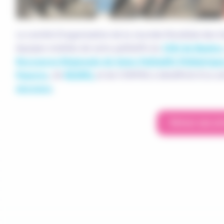
Le comité d’organisation de la Journée Mondiale des S
équipes mobiles de soins palliatifs du
CHU de Nantes
Ressource Régionale de Soins Palliatifs Pédiatriqu
Pauvres
, de
RESPEL
et de COMPAS a bénéficié d’un ar
missions
.
Retour aux ac